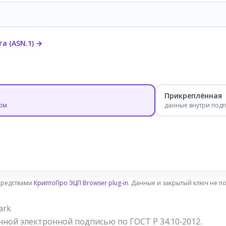
а (ASN.1) →
Прикреплённая
ом
данные внутри под
средствами
КриптоПро ЭЦП Browser plug-in
. Данные и закрытый ключ не п
ark
ой электронной подписью по ГОСТ Р 34.10‑2012.