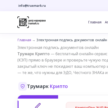
info@truemark.ru
Перейти
к
Главная
А
содержимому
Главная
→
Электронная подпись документов онлайн
Электронная подпись документов онлайн
Трумарк Крипто
— бесплатный онлайн-сервис
(КЭП) прямо в браузере и проверьте чужую по
закрытый ключ не покидают ваш компьютер и
— те же, что нужны для ЭДО, Честного ЗНАКа и
Трумарк
Крипто
КриптоПро ЭЦП Br