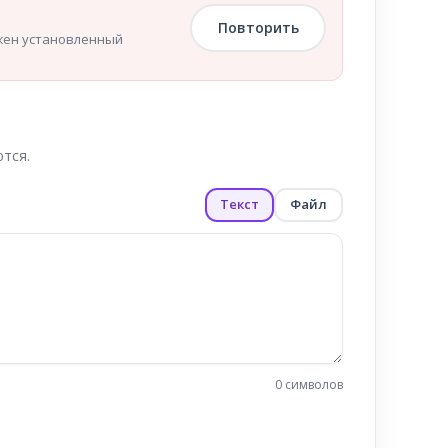
Повторить
ужен установленный
тся.
Текст
Файл
0 символов