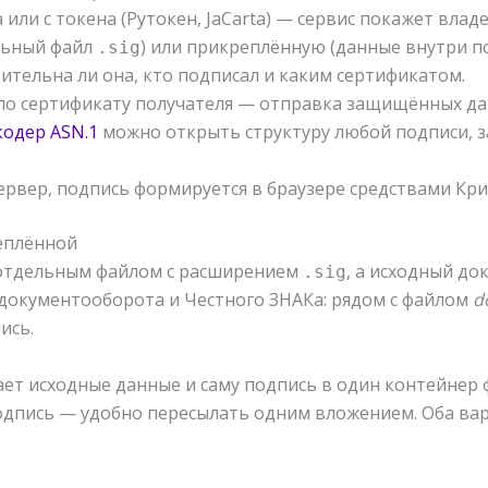
или с токена (Рутокен, JaCarta) — сервис покажет влад
льный файл
) или прикреплённую (данные внутри по
.sig
ительна ли она, кто подписал и каким сертификатом.
о сертификату получателя — отправка защищённых дан
одер ASN.1
можно открыть структуру любой подписи, 
ервер, подпись формируется в браузере средствами Кр
еплённой
 отдельным файлом с расширением
, а исходный до
.sig
документооборота и Честного ЗНАКа: рядом с файлом
d
ись.
ет исходные данные и саму подпись в один контейнер 
подпись — удобно пересылать одним вложением. Оба в