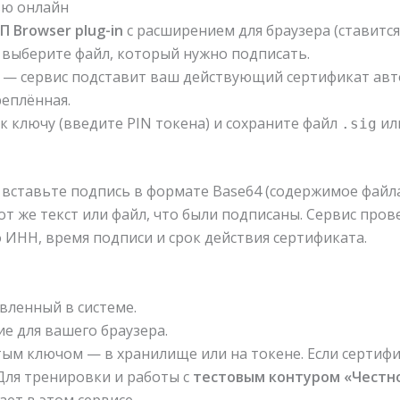
ью онлайн
 Browser plug-in
с расширением для браузера (ставится 
 выберите файл, который нужно подписать.
 — сервис подставит ваш действующий сертификат авт
реплённая.
 ключу (введите PIN токена) и сохраните файл
ил
.sig
 вставьте подпись в формате Base64 (содержимое фай
 же текст или файл, что были подписаны. Сервис пров
о ИНН, время подписи и срок действия сертификата.
вленный в системе.
е для вашего браузера.
ым ключом — в хранилище или на токене. Если сертифи
ля тренировки и работы с
тестовым контуром «Честн
ет в этом сервисе.