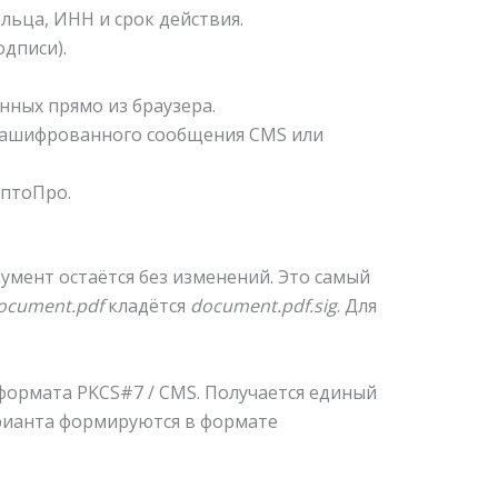
ельца, ИНН и срок действия.
дписи).
ных прямо из браузера.
зашифрованного сообщения CMS или
иптоПро.
кумент остаётся без изменений. Это самый
ocument.pdf
кладётся
document.pdf.sig
. Для
формата PKCS#7 / CMS. Получается единый
арианта формируются в формате