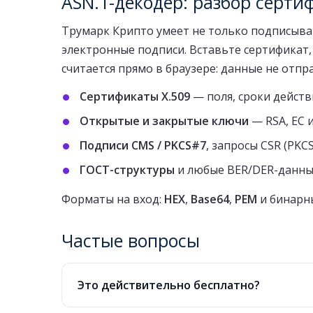
ASN.1-декодер: разбор серти
Трумарк Крипто умеет не только подписыва
электронные подписи. Вставьте сертификат, 
считается прямо в браузере: данные не отпр
Сертификаты X.509
— поля, сроки действ
Открытые и закрытые ключи
— RSA, EC и
Подписи CMS / PKCS#7
, запросы CSR (PKC
ГОСТ-структуры
и любые BER/DER-данны
Форматы на вход:
HEX
,
Base64
,
PEM
и бинар
Частые вопросы
Это действительно бесплатно?