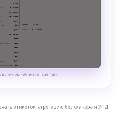
 в личном кабинете Truemark
ечать этикеток, агрегацию без сканера и УПД