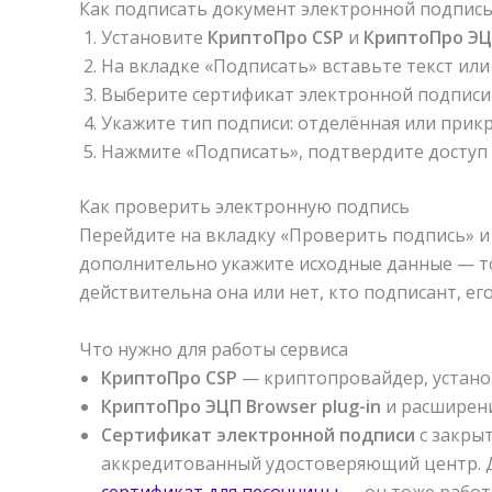
Как подписать документ электронной подпис
Установите
КриптоПро CSP
и
КриптоПро ЭЦП
На вкладке «Подписать» вставьте текст или
Выберите сертификат электронной подписи
Укажите тип подписи: отделённая или прик
Нажмите «Подписать», подтвердите доступ к
Как проверить электронную подпись
Перейдите на вкладку «Проверить подпись» и
дополнительно укажите исходные данные — тот
действительна она или нет, кто подписант, ег
Что нужно для работы сервиса
КриптоПро CSP
— криптопровайдер, устано
КриптоПро ЭЦП Browser plug-in
и расширени
Сертификат электронной подписи
с закрыт
аккредитованный удостоверяющий центр. Д
сертификат для песочницы
— он тоже работа