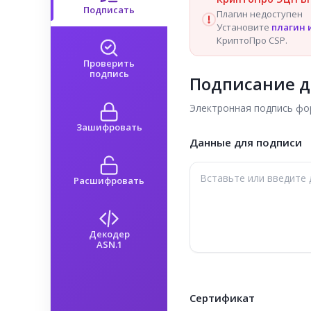
Подписать
Плагин недоступен
Установите
плагин 
КриптоПро CSP.
Проверить
подпись
Подписание 
Электронная подпись фор
Зашифровать
Данные для подписи
Расшифровать
Декодер
ASN.1
Сертификат