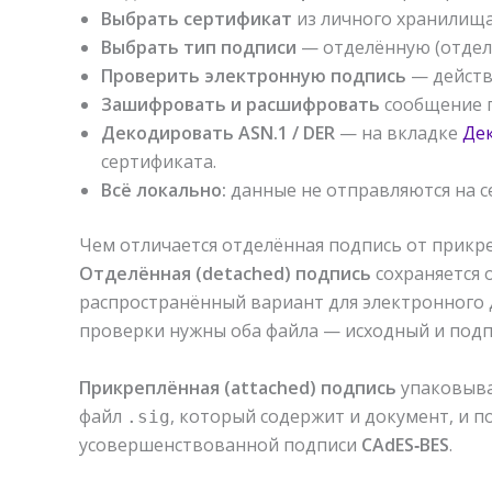
Выбрать сертификат
из личного хранилища 
Выбрать тип подписи
— отделённую (отде
Проверить электронную подпись
— действ
Зашифровать и расшифровать
сообщение п
Декодировать ASN.1 / DER
— на вкладке
Дек
сертификата.
Всё локально:
данные не отправляются на с
Чем отличается отделённая подпись от прикр
Отделённая (detached) подпись
сохраняется
распространённый вариант для электронного 
проверки нужны оба файла — исходный и подп
Прикреплённая (attached) подпись
упаковыва
файл
, который содержит и документ, и 
.sig
усовершенствованной подписи
CAdES‑BES
.