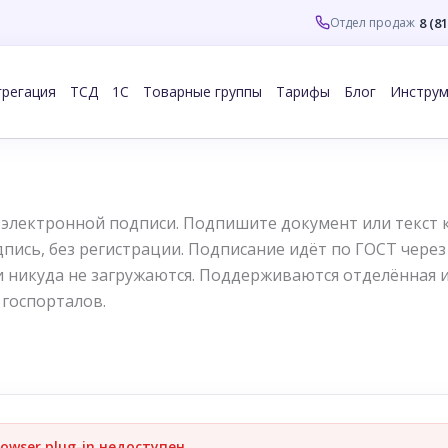
8 (8
Отдел продаж
грегация
ТСД
1С
Товарные группы
Тарифы
Блог
Инстру
 электронной подписи. Подпишите документ или текс
дпись, без регистрации. Подписание идёт по ГОСТ чере
 никуда не загружаются. Поддерживаются отделённая 
 госпорталов.
owser plug-in недоступен