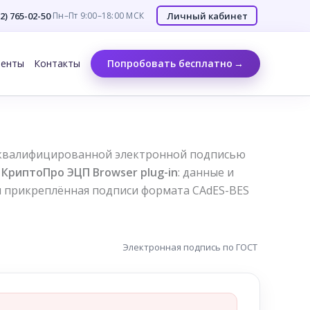
12) 765-02-50
·
Личный кабинет
Пн–Пт 9:00–18:00 МСК
менты
Контакты
Попробовать бесплатно
т квалифицированной электронной подписью
з
КриптоПро ЭЦП Browser plug-in
: данные и
и прикреплённая подписи формата CAdES-BES
Электронная подпись по ГОСТ