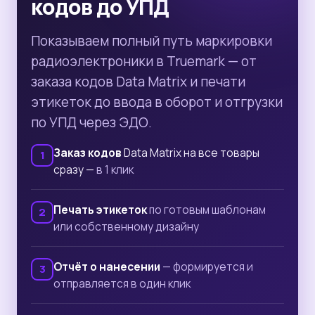
кодов до УПД
Показываем полный путь маркировки
радиоэлектроники в Truemark — от
заказа кодов Data Matrix и печати
этикеток до ввода в оборот и отгрузки
по УПД через ЭДО.
Заказ кодов
Data Matrix на все товары
сразу —
в 1 клик
Печать этикеток
по готовым шаблонам
или собственному дизайну
Отчёт о нанесении
— формируется и
отправляется в один клик