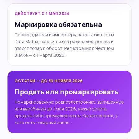
ДЕЙСТВУЕТ С 1 МАЯ 2026
Маркировка обязательна
Производители и импортёры заказывают коды
Data Matrix, наносят их на радиоэлектронику и
вводят товар в оборот. Регистрация в Честном
ЗНАКе — с 1 марта 2026.
ОСТАТКИ — ДО 30 НОЯБРЯ 2026
Продать или промаркировать
Немаркированную радиоэлектронику, выпущенную
или ввезённую до 1 мая 2026, нужно успеть
продать либо промаркировать. Касается всех, у
кого есть товарный запас.