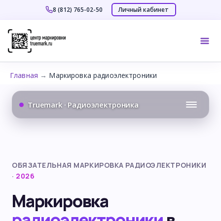
Личный кабинет
8 (812) 765-02-50
Перейти
к
Mai
содержимому
Me
Главная
→
Маркировка радиоэлектроники
Truemark · Радиоэлектроника
ОБЯЗАТЕЛЬНАЯ МАРКИРОВКА РАДИОЭЛЕКТРОНИКИ
·
2026
Маркировка
радиоэлектроники
в