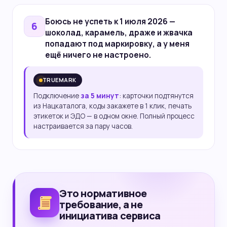
Боюсь
не успеть к 1 июля 2026
—
6
шоколад, карамель, драже и жвачка
попадают под маркировку, а у меня
ещё ничего не настроено.
TRUEMARK
Подключение
за 5 минут
: карточки подтянутся
из Нацкаталога, коды закажете в 1 клик, печать
этикеток и ЭДО — в одном окне. Полный процесс
настраивается за пару часов.
Это нормативное
требование, а не
инициатива сервиса