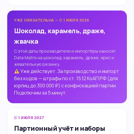
УЖЕ ОБЯЗАТЕЛЬНА — С 1 ИЮЛЯ 2026
Шоколад, карамель, драже,
жвачка
С этой даты производители и импортёры наносят
Data Matrix на шоколад, карамель, драже, ирис и
жевательную резинку.
Уже действует. За производство и импорт
без кодов — штрафы по ст. 15.12 КоАП РФ (для
юрлиц до 300 000 ₽) с конфискацией партии.
Подключим за 5 минут.
С 1 ИЮЛЯ 2027
Партионный учёт и наборы