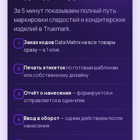
За 5 минут показываем полный путь
маркировки сладостей и кондитерских
изделий в Truemark.
Заказ кодов
Data Matrix на все товары
сразу —
в 1 клик
Печать этикеток
по готовым шаблонам
или собственному дизайну
Отчёт о нанесении
— формируется и
отправляется в один клик
Ввод в оборот
— одним действием после
нанесения