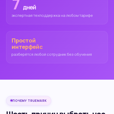
7
дней
экспертная техподдержка на любом тарифе
Простой
интерфейс
разберётся любой сотрудник без обучения
ПОЧЕМУ TRUEMARK