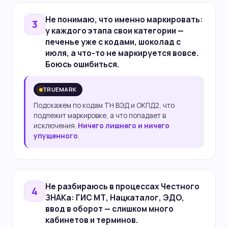
Не понимаю,
что именно маркировать
:
3
у каждого этапа свои категории —
печенье уже с кодами, шоколад с
июля, а что-то не маркируется вовсе.
Боюсь ошибиться.
TRUEMARK
Подскажем по кодам ТН ВЭД и ОКПД2, что
подлежит маркировке, а что попадает в
исключения.
Ничего лишнего и ничего
упущенного
.
Не разбираюсь в
процессах Честного
4
ЗНАКа
: ГИС МТ, Нацкаталог, ЭДО,
ввод в оборот — слишком много
кабинетов и терминов.