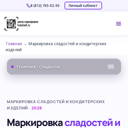
Личный кабинет
8 (812) 765-02-50
Перейти
к
Mai
содержимому
Me
Главная
→
Маркировка сладостей и кондитерских
изделий
Truemark · Сладости
МАРКИРОВКА СЛАДОСТЕЙ И КОНДИТЕРСКИХ
ИЗДЕЛИЙ ·
2026
Маркировка
сладостей и