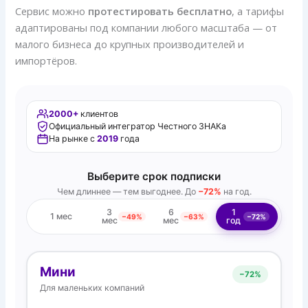
Сервис можно
протестировать бесплатно
, а тарифы
адаптированы под компании любого масштаба — от
малого бизнеса до крупных производителей и
импортёров.
2000+
клиентов
Официальный интегратор Честного ЗНАКа
На рынке с
2019
года
Выберите срок подписки
Чем длиннее — тем выгоднее. До
−72%
на год.
3
6
1
1 мес
−49%
−63%
−72%
мес
мес
год
Мини
−
72%
Для маленьких компаний