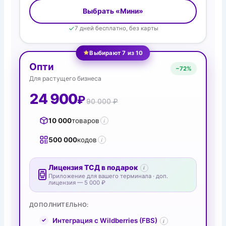
Выбрать «Мини»
7 дней бесплатно, без карты
Выбирают 7 из 10
Опти
−
72%
Для растущего бизнеса
24 900
₽
90 000 ₽
10 000
товаров
i
500 000
кодов
i
Лицензия ТСД в подарок
i
Приложение для вашего терминала · доп.
лицензия — 5 000 ₽
ДОПОЛНИТЕЛЬНО:
Интеграция с Wildberries (FBS)
i