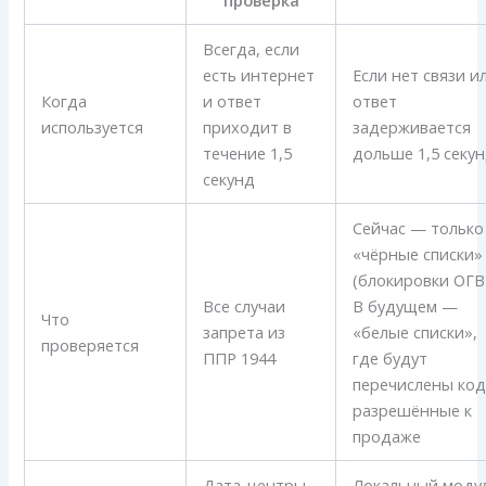
Всегда, если
есть интернет
Если нет связи и
Когда
и ответ
ответ
используется
приходит в
задерживается
течение 1,5
дольше 1,5 секу
секунд
Сейчас — только
«чёрные списки»
(блокировки ОГВ)
Все случаи
В будущем —
Что
запрета из
«белые списки»,
проверяется
ППР 1944
где будут
перечислены код
разрешённые к
продаже
Дата-центры
Локальный моду