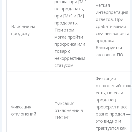
рынка: при [M-]
Чёткая
не продавать,
интерпретация
при [M+] и [M]
ответов. При
продавать.
Влияние на
срабатывании
При этом
продажу
случаев запрета
могла пройти
продажа
просрочка или
блокируется
товар с
кассовым ПО
некорректным
статусом
Фиксация
отклонений тож
есть, но если
продавец
Фиксация
Фиксация
проверил и всё
отклонений в
отклонений
равно продал —
ГИС МТ
это видно и
трактуется как