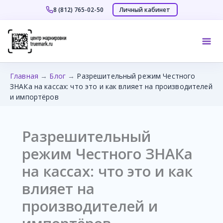
Личный кабинет
8 (812) 765-02-50
Перейти
к
Mai
содержимому
Me
Главная
→
Блог
→
Разрешительный режим Честного
ЗНАКа на кассах: что это и как влияет на производителей
и импортёров
Разрешительный
режим Честного ЗНАКа
на кассах: что это и как
влияет на
производителей и