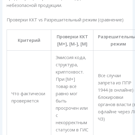
небезопасной продукции.
Проверки ККТ vs Разрешительный режим (сравнение)
Проверки ККТ
Разрешительн
Критерий
[M+], [M-], [M]
режим
Эмиссия кода,
структура,
криптохвост.
Все случаи
При [M+]
запрета из ППР
товар всё
1944 (в онлайне)
Что фактически
равно мог
блокировки
проверяется
быть
органов власти (
просрочен или
офлайне через 
с
ЧЗ)
некорректным
статусом в ГИС