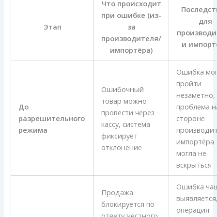
Что происходит
Последст
при ошибке (из-
для
Этап
за
производи
производителя/
и импорт
импортёра)
Ошибка мо
пройти
Ошибочный
незаметно,
товар можно
До
проблема н
провести через
разрешительного
стороне
кассу, система
режима
производит
фиксирует
импортёра
отклонение
могла не
вскрыться
Ошибка ча
Продажа
выявляется
блокируется по
операция
ответу Честного