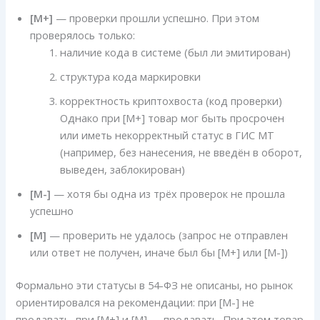
[M+]
— проверки прошли успешно. При этом
проверялось только:
наличие кода в системе (был ли эмитирован)
структура кода маркировки
корректность криптохвоста (код проверки)
Однако при [M+] товар мог быть просрочен
или иметь некорректный статус в ГИС МТ
(например, без нанесения, не введён в оборот,
выведен, заблокирован)
[M-]
— хотя бы одна из трёх проверок не прошла
успешно
[M]
— проверить не удалось (запрос не отправлен
или ответ не получен, иначе был бы [M+] или [M-])
Формально эти статусы в 54-ФЗ не описаны, но рынок
ориентировался на рекомендации: при [M-] не
продавать, при [M+] и [M] — продавать. При этом товар