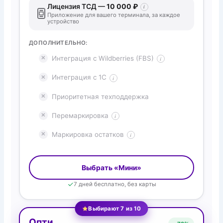
Лицензия ТСД —
10 000 ₽
i
Приложение для вашего терминала, за каждое
устройство
ДОПОЛНИТЕЛЬНО:
Интеграция с Wildberries (FBS)
i
Интеграция с 1С
i
Приоритетная техподдержка
Перемаркировка
i
Маркировка остатков
i
Выбрать «Мини»
7 дней бесплатно, без карты
Выбирают 7 из 10
Опти