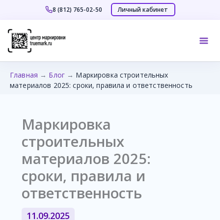
Личный кабинет
8 (812) 765-02-50
Перейти
к
Mai
содержимому
Me
Главная
→
Блог
→
Маркировка строительных
материалов 2025: сроки, правила и ответственность
Маркировка
строительных
материалов 2025:
сроки, правила и
ответственность
11.09.2025