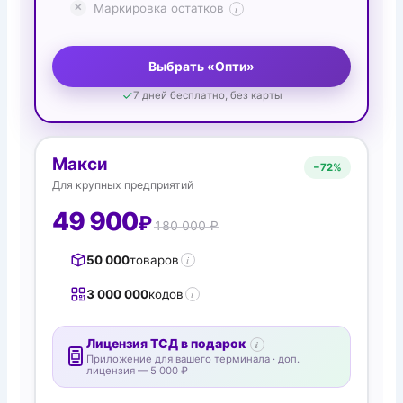
Маркировка остатков
i
Выбрать «Опти»
7 дней бесплатно, без карты
Макси
−
72%
Для крупных предприятий
49 900
₽
180 000 ₽
50 000
товаров
i
3 000 000
кодов
i
Лицензия ТСД в подарок
i
Приложение для вашего терминала · доп.
лицензия — 5 000 ₽