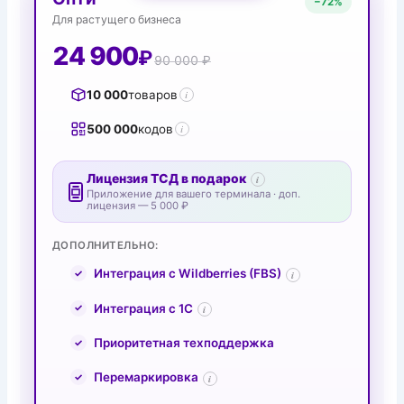
−
72%
Для растущего бизнеса
24 900
₽
90 000 ₽
10 000
товаров
i
500 000
кодов
i
Лицензия ТСД в подарок
i
Приложение для вашего терминала · доп.
лицензия — 5 000 ₽
ДОПОЛНИТЕЛЬНО:
Интеграция с Wildberries (FBS)
i
Интеграция с 1С
i
Приоритетная техподдержка
Перемаркировка
i