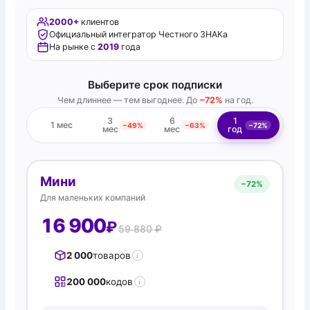
2000+
клиентов
Официальный интегратор Честного ЗНАКа
На рынке с
2019
года
Выберите срок подписки
Чем длиннее — тем выгоднее. До
−72%
на год.
3
6
1
1 мес
−49%
−63%
−72%
мес
мес
год
Мини
−
72%
Для маленьких компаний
16 900
₽
59 880 ₽
2 000
товаров
i
200 000
кодов
i