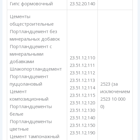
Гипс формовочный
23.52.20.140
Цементы
общестроительные
Портландцемент без
минеральных добавок
Портландцемент с
минеральными
23.51.12.110
добавками
23.51.12.111
Шлакопортландцемент
23.51.12.112
Портландцемент
23.51.12.113
пуццолановый
2523 (за
23.51.12.114
Цемент
исключением
23.51.12.115
композиционный
2523 10 000
23.51.12.120
Портландцементы
0)
23.51.12.130
белые
23.51.12.140
Портландцементы
23.51.12.150
цветные
23.51.12.190
Цемент тампонажный