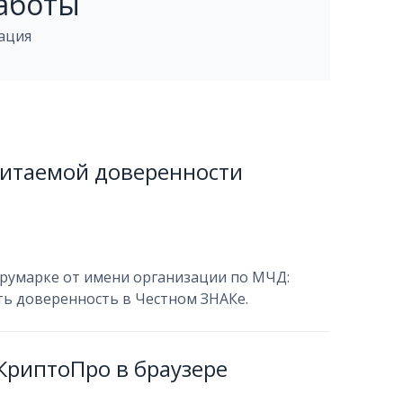
аботы
ация
читаемой доверенности
Трумарке от имени организации по МЧД:
ть доверенность в Честном ЗНАКе.
КриптоПро в браузере