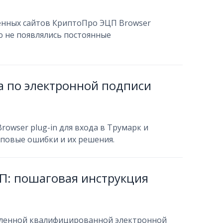
еренных сайтов КриптоПро ЭЦП Browser
ью не появлялись постоянные
а по электронной подписи
owser plug-in для входа в Трумарк и
иповые ошибки и их решения.
ЭП: пошаговая инструкция
силенной квалифицированной электронной