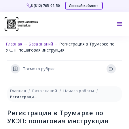
Личный кабинет
8 (812) 765-02-50
Перейти
к
Mai
содержимому
Me
Главная
→
База знаний
→
Регистрация в Трумарке по
УКЭП: пошаговая инструкция
Посмотр рубрик
Главная
База знаний
Начало работы
Регистрация в Трумарке по УКЭП: пошаговая инструкция
Регистрация в Трумарке по
УКЭП: пошаговая инструкция